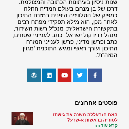
שנות ניסיון בעיתונות הכתובה והמצולמת.
דרכו של בן מנחם בעולם המדיה החלה
כמפיק של הטלוויזיה היפנית במזרח התיכון.
לאחר מכן, הוא מילא תפקידי מפתח רבים
בתקשורת הישראלית: מנכ"ל רשות השידור,
מנהל רדיו קול ישראל, כתב לענייניי שטחים,
כתב ופרשן מדיני, פרשן לענייני המזרח
התיכון ועורך ראשי ומגיש התוכנית 'מגזין
המזה"ת'.
פוסטים אחרונים
האם חזבאללה משנה את גישתו
לסוריה בראשות א-שרע?
קרא עוד>>