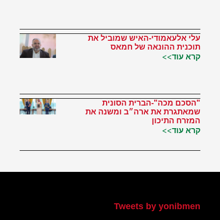
עלי אלעאמודי-האיש שמוביל את
תוכנית ההונאה של חמאס
קרא עוד>>
"הסכם מכה"-הברית הסונית
שמאתגרת את ארה״ב ומשנה את
המזרח התיכון
קרא עוד>>
הטוויטר שלי
Tweets by yonibmen