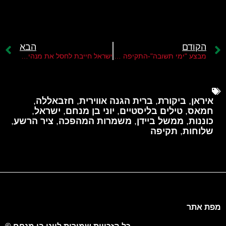
הקודם
הבא
מבצע "ימי תשובה"-התקיפה באיראן מהווה תקדים חשוב לקראת תקיפת מתקני הגרעין
ישראל חייבת לחסל את מנהיג איראן עלי ח'מינאי
איראן
,
ביקורת
,
ברית הגנה אווירית
,
חזבאללה
,
חמאס
,
טילים בליסטיים
,
יוני בן מנחם
,
ישראל
,
כוננות
,
ממשל ביידן
,
משמרות המהפכה
,
ציר הרשע
,
שלוחות
,
תקיפה
מפת אתר