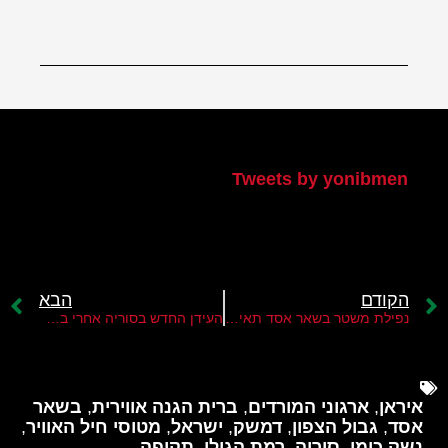
הטוויטר שלי
Tweets by yonibmen
הקודם
הבא
נפילת משטר בשאר אסד תאיץ בחירת נשיא חדש ללבנון
העידן החדש בסוריה אחרי בשאר אסד
איראן
,
ארגוני המורדים
,
ברית הגנה אווירית
,
בשאר
אסד
,
גבול הצפון
,
דמשק
,
ישראל
,
מטוסי חיל האוויר
,
נשק כימי
,
סוריה
,
רמת הגולן
,
תקיפה