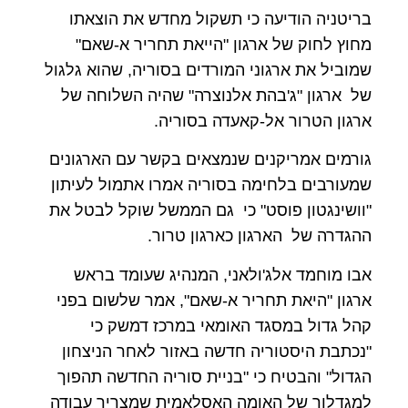
בריטניה הודיעה כי תשקול מחדש את הוצאתו
מחוץ לחוק של ארגון "הייאת תחריר א-שאם"
שמוביל את ארגוני המורדים בסוריה, שהוא גלגול
של ארגון "ג'בהת אלנוצרה" שהיה השלוחה של
ארגון הטרור אל-קאעדה בסוריה.
גורמים אמריקנים שנמצאים בקשר עם הארגונים
שמעורבים בלחימה בסוריה אמרו אתמול לעיתון
"וושינגטון פוסט" כי גם הממשל שוקל לבטל את
ההגדרה של הארגון כארגון טרור.
אבו מוחמד אלג'ולאני, המנהיג שעומד בראש
ארגון "היאת תחריר א-שאם", אמר שלשום בפני
קהל גדול במסגד האומאי במרכז דמשק כי
"נכתבת היסטוריה חדשה באזור לאחר הניצחון
הגדול" והבטיח כי "בניית סוריה החדשה תהפוך
למגדלור של האומה האסלאמית שמצריך עבודה