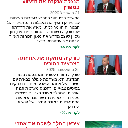
מנצלת אנקרה את הזעזוע
במפרץ
21 ב אפריל 2026
המשבר הביטחוני במפרץ בעקבות העימות
עם איראן חושף את מגבלות ההסתמכות על
המטרייה האמריקנית, ומאיץ את חדירתה
של טורקיה כשותפה ביטחונית מרכזית, תוך
ניסיון לעצב מחדש את מאזן הכוחות האזורי
ולבסס ציר אסטרטגי חדש.
לקריאה >>
טורקיה מחזקת את אחיזתה
הצבאית בסוריה
28 ב אוקטובר 2025
טורקיה חוזרת לסוריה ומתבססת בצפון
המדינה, היא משתפת פעולה צבאית עם
משטרו של אחמד א-שרע ומתכוונת להקים
בסיסים צבאיים ולהכניס מערכות הגנה
אווירית. המהלך מעורר חששות בישראל
מפני חזית צפונית חדשה נוכח שאיפות
ההתפשטות במזרח התיכון של הנשיא
ארדואן.
לקריאה >>
איראן החלה לשקם את אתרי