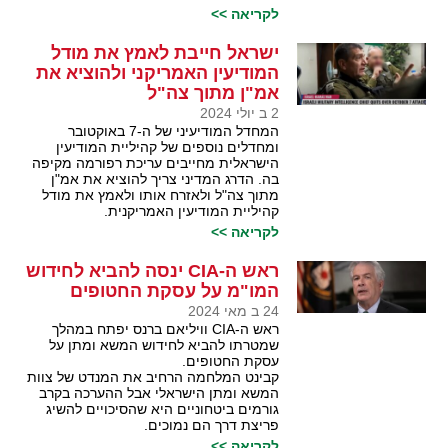
לקריאה >>
ישראל חייבת לאמץ את מודל
המודיעין האמריקני ולהוציא את
אמ"ן מתוך צה"ל
2 ב יולי 2024
המחדל המודיעיני של ה-7 באוקטובר
ומחדלים נוספים של קהיליית המודיעין
הישראלית מחייבים עריכת רפורמה מקיפה
בה. הדרג המדיני צריך להוציא את אמ"ן
מתוך צה"ל ולאזרח אותו ולאמץ את מודל
קהיליית המודיעין האמריקנית.
לקריאה >>
ראש ה-CIA ינסה להביא לחידוש
המו"מ על עסקת החטופים
24 ב מאי 2024
ראש ה-CIA וויליאם ברנס יפתח במהלך
שמטרתו להביא לחידוש המשא ומתן על
עסקת החטופים.
קבינט המלחמה הרחיב את המנדט של צוות
המשא ומתן הישראלי אבל ההערכה בקרב
גורמים ביטחוניים היא שהסיכויים להשיג
פריצת דרך הם נמוכים.
לקריאה >>