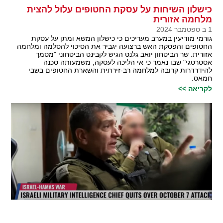
כישלון השיחות על עסקת החטופים עלול להצית
מלחמה אזורית
1 ב ספטמבר 2024
גורמי מודיעין במערב מעריכים כי כישלון המשא ומתן על עסקת
החטופים והפסקת האש ברצועה יגביר את הסיכוי להסלמה ומלחמה
אזורית. שר הביטחון יואב גלנט הגיש לקבינט הביטחוני "מסמך
אסטרטגי" שבו נאמר כי אי הליכה לעסקה, משמעותה סכנה
להידרדרות קרובה למלחמה רב-זירתית והשארת החטופים בשבי
חמאס.
לקריאה >>