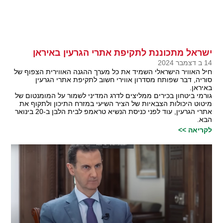
ישראל מתכוננת לתקיפת אתרי הגרעין באיראן
14 ב דצמבר 2024
חיל האוויר הישראלי השמיד את כל מערך ההגנה האווירית הצפוף של
סוריה, דבר שפותח מסדרון אווירי חשוב לתקיפת אתרי הגרעין
באיראן.
גורמי ביטחון בכירים ממליצים לדרג המדיני לשמור על המומנטום של
מיטוט היכולות הצבאיות של הציר השיעי במזרח התיכון ולתקוף את
אתרי הגרעין, עוד לפני כניסת הנשיא טראמפ לבית הלבן ב-20 בינואר
הבא.
לקריאה >>