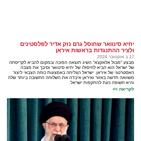
יחיא סינוואר שחוסל גרם נזק אדיר לפלסטינים
ולציר ההתנגדות בראשות איראן
17 ב אוקטובר 2024
מבצע "מבול אלאקצא" השיג תוצאה הפוכה ובמקום להביא לקריסתה
של ישראל הוא הביא לחיסולו של יחיא סינוואר וסיבך את מצבה
האסטרטגי של איראן. ישראל הצליחה באמצעות כוחה הצבאי ליצור
משוואה חדשה באזור ואיראן איבדה את השלוחה החשובה ביותר שלה
והיא חשופה כעת להתקפות ישראל.
לקריאה >>