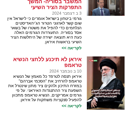
המשבר בסוריה- המשך
התפרקות הציר השיעי
3 ב דצמבר 2024
גורמי ביטחון בישראל אומרים כי לישראל אין
שום קשר לארגוני הטרור הג'יהאדיסטים
הנלחמים כדי להפיל את משטרו של בשאר
אסד בסוריה. התעוררות הגורמים האלה
כעת היא תוצאה ישירה של היחלשות הציר
השיעי בראשות איראן.
לקריאה >>
איראן לא תיכנע ללחצי הנשיא
טראמפ
10 ב נובמבר 2024
איראן תנסה לטרפד כל מאמץ של הנשיא
טראמפ להרחיב את "הסכמי אברהם"
במזרח התיכון ולהקים ציר מתון שינטרל את
השפעת ציר ההתנגדות האיראני. על פי
גורמים אמריקנים, הנשיא טראמפ מתכוון
להפעיל סנקציות משתקות על איראן.
לקריאה >>