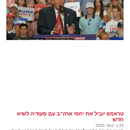
טראמפ יוביל את יחסי ארה"ב עם סעודיה לשיא
חדש
26 ב ינואר 2025