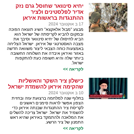
יחיא סינוואר שחוסל גרם נזק
אדיר לפלסטינים ולציר
ההתנגדות בראשות איראן
17 ב אוקטובר 2024
מבצע "מבול אלאקצא" השיג תוצאה הפוכה
ובמקום להביא לקריסתה של ישראל הוא
הביא לחיסולו של יחיא סינוואר וסיבך את
מצבה האסטרטגי של איראן. ישראל הצליחה
באמצעות כוחה הצבאי ליצור משוואה חדשה
באזור ואיראן איבדה את השלוחה החשובה
ביותר שלה והיא חשופה כעת להתקפות
ישראל.
לקריאה >>
כישלון ציר השקר והאשליות
שהקימה איראן להשמדת ישראל
10 ב אוקטובר 2024
בחלוף שנה למלחמה ברצועת עזה ובחזית
הצפון אפשר לראות סימנים ראשונים
לקריסת ציר ההתנגדות שבנתה איראן כדי
להשמיד את ישראל. ישראל צריכה להשלים
את המלאכה ולהתמקד באיראן שהיא ראש
התמנון של ציר הרשע.
לקריאה >>