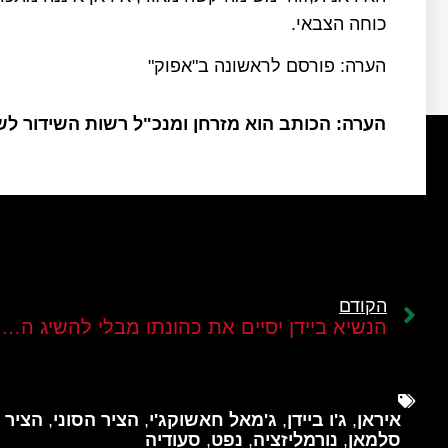
כוחה הצבאי.
הערה: פורסם לראשונה ב"אפוק"
הערה: הכותב הוא מזרחן ומנכ"ל רשות השידור ל
הקודם
הנשיא ביידן יסיים את כהונתו מבלי להשיג הסכם נורמליזציה עם סעודיה
איראן
,
ג'ו ביידן
,
ג'מאל חאשוקג'י
,
הציר הסוני
,
הציר 
סלמאן
,
נורמליזציה
,
נפט
,
סעודיה