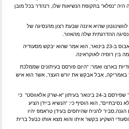
ה היה "נפלא" בתקופת הנשיאות שלו, ו"נהדר בכל מובן
לוושינגטון שהיא איננה שבעת רצון מהנסיגה של
סיגה ההדרגתית שלה מהאזור.
בהצהרה האחרונה של טראמפ על סעודיה בוועידת דאבוס ב-23 בינואר, הוא אמר שהוא יבקש מסעודיה
 בין רוסיה לאוקראינה.
דיות בארצו ואמר: "היום פורסם בעיתונים שממלכת
א פחות מ-600 מיליארד דולר באמריקה, אבל אבקש את יורש העצר, אשר הוא איש
העיתונאי הסעודי עבדול רחמן אל-ראשד כתב במאמר שפירסם ב-24 בינואר בעיתון "א-שרק אלאווסט" כי
 נסיבתיים", הוא הוסיף כי: "הנשיא ביידן הציע
 הגנה,סביר להניח שהיחסים בעידן טראמפ יהיו
הסעודי השקיע בקשר איתו והוא מצא אותו כבעל ברית