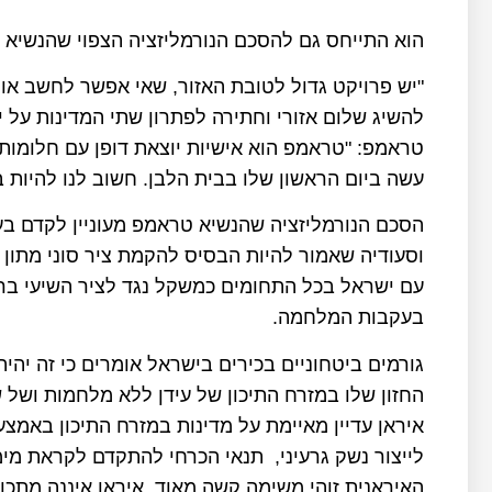
הוא התייחס גם להסכם הנורמליזציה הצפוי שהנשיא 
"יש פרויקט גדול לטובת האזור, שאי אפשר לחשב אותו
להשיג שלום אזורי וחתירה לפתרון שתי המדינות על 
טראמפ: "טראמפ הוא אישיות יוצאת דופן עם חלומות 
עשה ביום הראשון שלו בבית הלבן. חשוב לנו להיות ב
הסכם הנורמליזציה שהנשיא טראמפ מעוניין לקדם בע
וסעודיה שאמור להיות הבסיס להקמת ציר סוני מתון
עם ישראל בכל התחומים כמשקל נגד לציר השיעי ב
בעקבות המלחמה.
גורמים ביטחוניים בכירים בישראל אומרים כי זה יה
החזון שלו במזרח התיכון של עידן ללא מלחמות ושל
איראן עדיין מאיימת על מדינות במזרח התיכון באמצ
לייצור נשק גרעיני, תנאי הכרחי להתקדם לקראת מימ
האיראנית,זוהי משימה קשה מאוד, איראן איננה מת