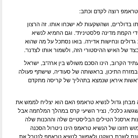
טראמפ רוצה לקדם וכתב:
 בדולרים, ושהשקעות לא ישכחו אותו. זה הרצון
ידי הקמת מדינה פלסטינית". וגם החמיא לנשיא
גדולים ונחישות אדירה. בואו נסתכל על מה שהוא
צד של האיש ההיסטורי הזה, ולשמור אותו לצדנו".
תיד הקרוב, הינו הסכם משולש בין ארה"ב, ישראל
 במזרח התיכון, בראשותה של סעודיה, שישתף פעולה
ראשות איראן שנמצא בתהליך של קריסה מתקדם
יה מבחן גדול לנשיא טראמפ האם הוא יצליח לממש את
 שגשוג כלכלי, נציר השיעי קרס במהלך המלחמה אבל
עות ארסנל הטילים הבליסטיים שלה וההכנות שלה
וש חזונו של הנשיא טראמפ הינו ניטרול הסכנה
כוונת לשבת בשקט ולאפשר לנשיא טראמפ לנטרל את