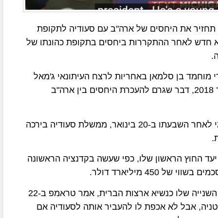
 תחזיר את היחסים של ארה"ב עם סעודיה לתקופת
א חדש לאחר ההתקררות ביחסים בתקופת כהונתו של
.
י מוחמד בן סלמאן באחריות לרצח העיתונאי ג'מאל
חאשוקג'י בקונסוליה הסעודית באיסטנבול באוקטובר 2018, דבר שגרם להעכרת היחסים בין ארה"ב
לאחר שהנשיא טראמפ קיבל את השלטון באופן רשמי לאחר השבעתו ב-20 בינואר, ממשלת סעודיה בירכה
.
עד החוץ הראשון שלו, כפי שעשה בקדנציה הראשונה
בתשובה לשאלה על יעד החוץ הראשון שלו בקדנציה השנייה שלו כנשיא ארצות הברית, אמר טראמפ ב-22
טניה, אבל לא אכפת לו להעביר אותה לסעודיה אם