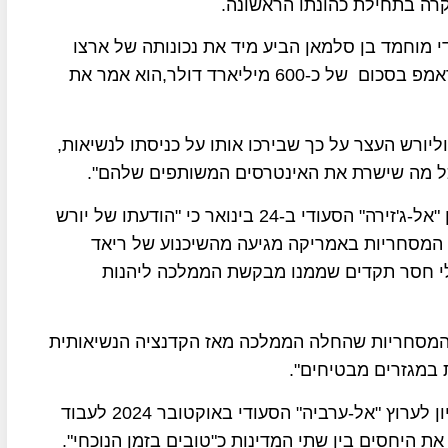
רה בתחילת כהונתו הראשונה.
די מוחמד בן סלמאן הביע מיד את נכונותה של ארצו
להשקיע בארה"ב, במהלך ארבע שנות שלטונו של טראמפ בסכום של כ-600 מיליארד דולר,הוא אמר את
יורש העצר על כך שבירכו אותו על כניסתו לנשיאות,
כל מה שישרת את האינטרסים המשותפים שלהם".
הסופר חאלד בן חמד אל-מאליק כתב במאמר בעיתון "אל-ג'זירה" הסעודי ב-24 בינואר כי "הודעתו של יורש
המסחריות באמריקה מגיעה מהשיכנוע של ריאד
לי חסר תקדים שממנו מבקשת הממלכה ליהנות
והמסחריות שהחלה הממלכה מאז הקדנציה הנשיאותית
 במגזרים מבטיחים".
לפני הבחירות לנשיאות ארה"ב התחייב טראמפ בראיון לערוץ "אל-ערביה" הסעודי באוקטובר 2024 לעבוד
ת היחסים בין שתי המדינות כ"טובים בזמן הנוכחי".