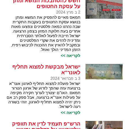
חשש להסתבכות המשא ומתן
על עסקת החטופים
2 ב מרץ 2024
חמאס מאיים להפסיק את המשא ומתן
בנושא עסקת החטופים בעקבות התקרית
שבה נהרגו כמאה פלסטינים ונפצעו מאות
אחרים בעת חלוקת המזון בצפון הרצועה.
ישראל חייבת לפעול לאלתר הסברתית
ומדינית להזים את שקרי הפלסטינים
ובמקביל להאיץ את ההכנות לכיבוש רפיח,
הזמן המדיני הולך ואוזל.
לקריאה >>
ישראל מבקשת למצוא תחליף
לאונר"א
3 ב פברואר 2024
ישראל פועלת למצוא תחליף לארגון אונר"א
ברצועת עזה שהפך לזרוע של ארגון הטרור
חמאס. האו"ם יצטרך לערוך חקירה מקיפה
על פעילות אונר"א ברצועה, אבל ספק רב אם
ניתן יהיה למצוא תחליף לארגון, זוהי בשורה
רעה לישראל.
לקריאה >>
הרש"פ תעמיד לדין את תוופיק