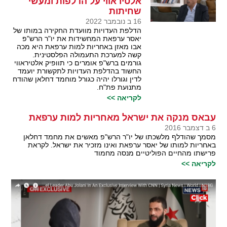
אלטיראווי על הדלפות ומעשי
שחיתות
16 ב נובמבר 2022
הדלפת העדויות מוועדת החקירה במותו של
יאסר ערפאת המחשידות את יו"ר הרש"פ
אבו מאזן באחריות למות ערפאת היא מכה
קשה למערכת התעמולה הפלסטינית.
גורמים ברש"פ אומרים כי תוופיק אלטיראווי
החשוד בהדלפת העדויות לתקשורת יועמד
לדין וגורלו יהיה כגורל מוחמד דחלאן שהודח
מתנועת פת"ח.
לקריאה >>
עבאס מנקה את ישראל מאחריות למות ערפאת
6 ב דצמבר 2016
מסמך שהודלף מלשכתו של יו"ר הרש"פ מאשים את מחמד דחלאן
באחריות למותו של יאסר ערפאת ואינו מזכיר את ישראל. לקראת
פרישתו מהחיים הפוליטיים מנסה מחמוד
לקריאה >>