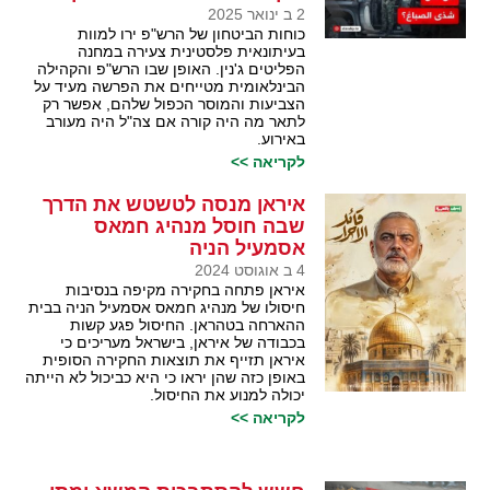
2 ב ינואר 2025
כוחות הביטחון של הרש"פ ירו למוות
בעיתונאית פלסטינית צעירה במחנה
הפליטים ג'נין. האופן שבו הרש"פ והקהילה
הבינלאומית מטייחים את הפרשה מעיד על
הצביעות והמוסר הכפול שלהם, אפשר רק
לתאר מה היה קורה אם צה"ל היה מעורב
באירוע.
לקריאה >>
איראן מנסה לטשטש את הדרך
שבה חוסל מנהיג חמאס
אסמעיל הניה
4 ב אוגוסט 2024
איראן פתחה בחקירה מקיפה בנסיבות
חיסולו של מנהיג חמאס אסמעיל הניה בבית
ההארחה בטהראן. החיסול פגע קשות
בכבודה של איראן, בישראל מעריכים כי
איראן תזייף את תוצאות החקירה הסופית
באופן כזה שהן יראו כי היא כביכול לא הייתה
יכולה למנוע את החיסול.
לקריאה >>