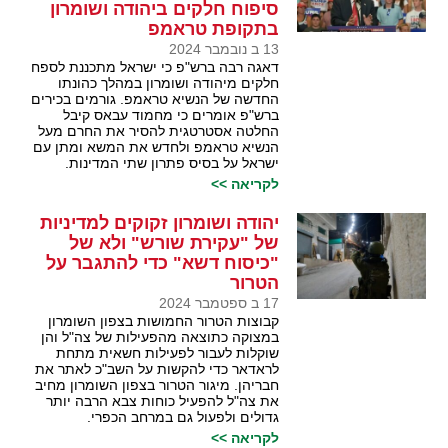
סיפוח חלקים ביהודה ושומרון
בתקופת טראמפ
13 ב נובמבר 2024
דאגה רבה ברש"פ כי ישראל מתכננת לספח
חלקים מיהודה ושומרון במהלך כהונתו
החדשה של הנשיא טראמפ. גורמים בכירים
ברש"פ אומרים כי מחמוד עבאס קיבל
החלטה אסטרטגית להסיר את החרם מעל
הנשיא טראמפ ולחדש את המשא ומתן עם
ישראל על בסיס פתרון שתי המדינות.
לקריאה >>
יהודה ושומרון זקוקים למדיניות
של "עקירת שורש" ולא של
"כיסוח דשא" כדי להתגבר על
הטרור
17 ב ספטמבר 2024
קבוצות הטרור החמושות בצפון השומרון
במצוקה כתוצאה מהפעילות של צה"ל והן
שוקלות לעבור לפעילות חשאית מתחת
לראדאר כדי להקשות על השב"כ לאתר את
חבריהן. מיגור הטרור בצפון השומרון מחיב
את צה"ל להפעיל כוחות צבא הרבה יותר
גדולים ולפעול גם במרחב הכפרי.
לקריאה >>