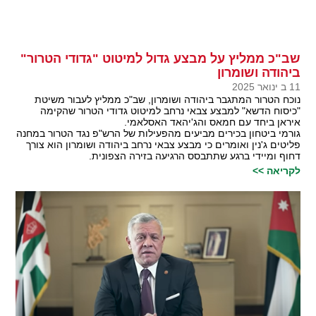
שב"כ ממליץ על מבצע גדול למיטוט "גדודי הטרור"
ביהודה ושומרון
11 ב ינואר 2025
נוכח הטרור המתגבר ביהודה ושומרון, שב"כ ממליץ לעבור משיטת
"כיסוח הדשא" למבצע צבאי נרחב למיטוט גדודי הטרור שהקימה
איראן ביחד עם חמאס והג'יהאד האסלאמי.
גורמי ביטחון בכירים מביעים מהפעילות של הרש"פ נגד הטרור במחנה
פליטים ג'נין ואומרים כי מבצע צבאי נרחב ביהודה ושומרון הוא צורך
דחוף ומיידי ברגע שתתבסס הרגיעה בזירה הצפונית.
לקריאה >>