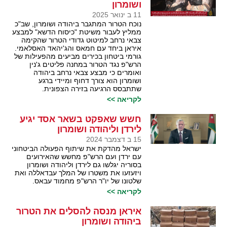
ושומרון
11 ב ינואר 2025
נוכח הטרור המתגבר ביהודה ושומרון, שב"כ
ממליץ לעבור משיטת "כיסוח הדשא" למבצע
צבאי נרחב למיטוט גדודי הטרור שהקימה
איראן ביחד עם חמאס והג'יהאד האסלאמי.
גורמי ביטחון בכירים מביעים מהפעילות של
הרש"פ נגד הטרור במחנה פליטים ג'נין
ואומרים כי מבצע צבאי נרחב ביהודה
ושומרון הוא צורך דחוף ומיידי ברגע
שתתבסס הרגיעה בזירה הצפונית.
לקריאה >>
חשש שאפקט בשאר אסד יגיע
לירדן וליהודה ושומרון
15 ב דצמבר 2024
ישראל מהדקת את שיתוף הפעולה הביטחוני
עם ירדן ועם הרש"פ מחשש שהאירועים
בסוריה יגלשו גם לירדן וליהודה ושומרון
ויזעזעו את משטרו של המלך עבדאללה ואת
שלטונו של יו"ר הרש"פ מחמוד עבאס.
לקריאה >>
איראן מנסה להסלים את הטרור
ביהודה ושומרון