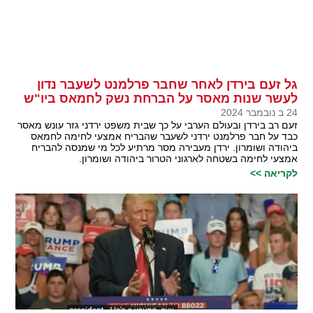
גל זעם בירדן לאחר שחבר פרלמנט לשעבר נדון
לעשר שנות מאסר על הברחת נשק לחמאס ביו"ש
24 ב נובמבר 2024
זעם רב בירדן ובעולם הערבי על כך שבית משפט ירדני גזר עונש מאסר
כבד על חבר פרלמנט ירדני לשעבר שהבריח אמצעי לחימה לחמאס
ביהודה ושומרון. ירדן מעבירה מסר מרתיע לכל מי שמנסה להבריח
אמצעי לחימה בשטחה לארגוני הטרור ביהודה ושומרון.
לקריאה >>