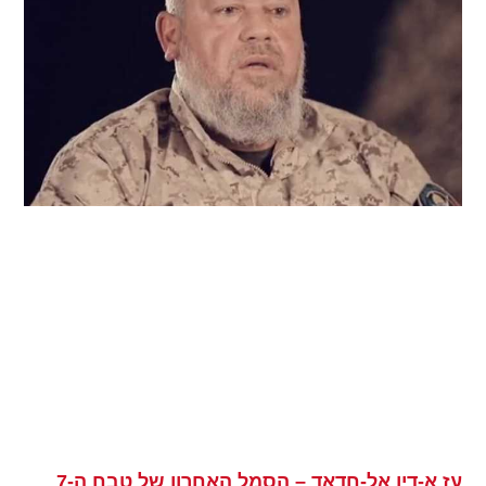
עז א-דין אל-חדאד – הסמל האחרון של טבח ה-7