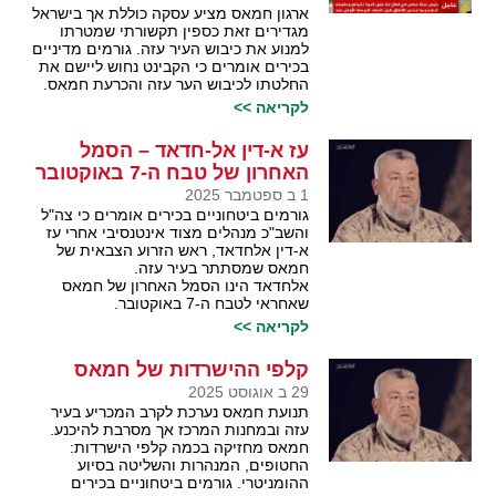
ארגון חמאס מציע עסקה כוללת אך בישראל
מגדירים זאת כספין תקשורתי שמטרתו
למנוע את כיבוש העיר עזה. גורמים מדיניים
בכירים אומרים כי הקבינט נחוש ליישם את
החלטתו לכיבוש הער עזה והכרעת חמאס.
לקריאה >>
עז א-דין אל-חדאד – הסמל
האחרון של טבח ה-7 באוקטובר
1 ב ספטמבר 2025
גורמים ביטחוניים בכירים אומרים כי צה"ל
והשב"כ מנהלים מצוד אינטנסיבי אחרי עז
א-דין אלחדאד, ראש הזרוע הצבאית של
חמאס שמסתתר בעיר עזה.
אלחדאד הינו הסמל האחרון של חמאס
שאחראי לטבח ה-7 באוקטובר.
לקריאה >>
קלפי ההישרדות של חמאס
29 ב אוגוסט 2025
תנועת חמאס נערכת לקרב המכריע בעיר
עזה ובמחנות המרכז אך מסרבת להיכנע.
חמאס מחזיקה בכמה קלפי הישרדות:
החטופים, המנהרות והשליטה בסיוע
ההומניטרי. גורמים ביטחוניים בכירים