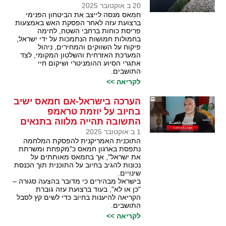
20 ב אוקטובר 2025
חמאס מנסה לייצב את הביטחון הפנימי
ברצועת עזה לאחר הפסקת האש באמצעות
פריסת כוחות ברחבי השטח, לחימה
בחמולות חמושות הנתמכות על ידי ישראל,
פיקוח על השווקים והמחירים, ניהול
המערכת האזרחית והשלטון המקומי, לצד
אתגרי הסיוע ההומניטרי ושיקום חיי
התושבים.
לקריאה >>
הערכה בישראל-אם חמאס ישיב
בחיוב על יוזמת טראמפ
התשובה תהייה מלווה בתנאים
1 ב אוקטובר 2025
התוכנית האמריקנית להפסקת המלחמה
נתפסת בארגון חמאס כ"מקפחת ומשרתת
את ישראל", אך בחמאס מאותתים על
נכונות להגיב בחיוב על התוכנית תוך הכנסת
שינויים.
בישראל מבהירים כי מדובר בהצעה סגורה –
"כן או לא", בעוד ברצועת עזה גוברת
הקריאה להיענות בחיוב כדי לשים קץ לסבל
התושבים.
לקריאה >>