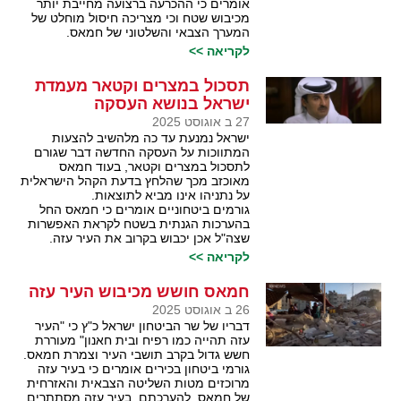
אומרים כי ההכרעה ברצועה מחייבת יותר
מכיבוש שטח וכי מצריכה חיסול מוחלט של
המערך הצבאי והשלטוני של חמאס.
לקריאה >>
תסכול במצרים וקטאר מעמדת
ישראל בנושא העסקה
27 ב אוגוסט 2025
ישראל נמנעת עד כה מלהשיב להצעות
המתווכות על העסקה החדשה דבר שגורם
לתסכול במצרים וקטאר, בעוד חמאס
מאוכזב מכך שהלחץ בדעת הקהל הישראלית
על נתניהו אינו מביא לתוצאות.
גורמים ביטחוניים אומרים כי חמאס החל
בהערכות הגנתית בשטח לקראת האפשרות
שצה"ל אכן יכבוש בקרוב את העיר עזה.
לקריאה >>
חמאס חושש מכיבוש העיר עזה
26 ב אוגוסט 2025
דבריו של שר הביטחון ישראל כ"ץ כי "העיר
עזה תהייה כמו רפיח ובית חאנון" מעוררת
חשש גדול בקרב תושבי העיר וצמרת חמאס.
גורמי ביטחון בכירים אומרים כי בעיר עזה
מרוכזים מטות השליטה הצבאית והאזרחית
של חמאס, להערכתם, בעיר עזה מסתתרים