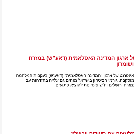
ל ארגון המדינה האסלאמית (דאע"ש) במזרח
ושומרון
אינטרנט של ארגון "המדינה האסלאמית" (דאע"ש) בעקבות המלחמה
מוסקבה. גורמי הביטחון בישראל מזהים גם עלייה בהזדהות עם
רח ירושלים ויו"ש וניסיונות להוציא פיגועים.
יזציה עם סעודיה ייכשל?