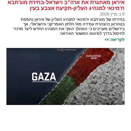
איראן מאתגרת את ארה"ב וישראל-בחירת מוג'תבא
ח'מינאי למנהיג העליון-תקיעת אצבע בעין
9 ב מרץ 2026
בחירתו של מוג'תבא ח'מינאי למנהיג העליון של איראן נתפסת
בטהראן כהצהרת עמידה מול הלחץ האמריקני והישראלי, אך
בירושלים מעריכים כי המהלך הופך את המנהיג החדש ליעד מרכזי
לחיסול בדרך למיטוט המשטר האיראני.
לקריאה >>