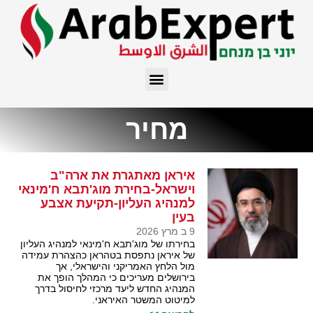
מחיר
איראן מאתגרת את ארה"ב
וישראל-בחירת מוג'תבא ח'מינאי
למנהיג העליון-תקיעת אצבע
בעין
9 ב מרץ 2026
בחירתו של מוג'תבא ח'מינאי למנהיג העליון
של איראן נתפסת בטהראן כהצהרת עמידה
מול הלחץ האמריקני והישראלי, אך
בירושלים מעריכים כי המהלך הופך את
המנהיג החדש ליעד מרכזי לחיסול בדרך
למיטוט המשטר האיראני.