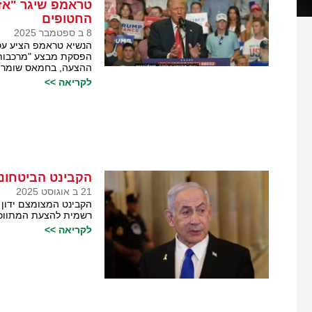
טראמפ שיגר "אז
החטופים
8 ב ספטמבר 2025
הנשיא טראמפ הציע עסק
הפסקת מבצע "מרכבות ג
ההצעה, בחמאס שומרי
לקריאה >>
הקבינט הביטחוני
21 ב אוגוסט 2025
הקבינט המצומצם ידון ה
רשמית להצעת המתווכ
לקריאה >>