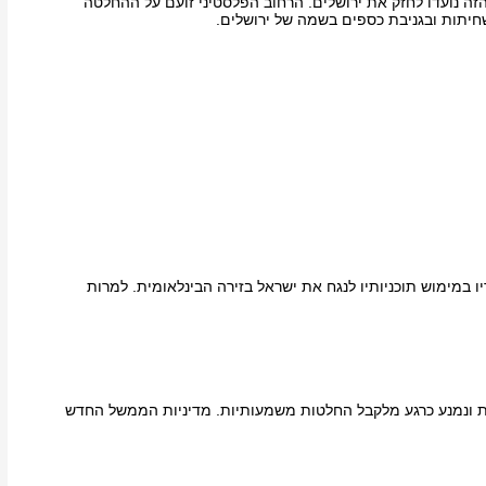
ה נועדו לחזק את ירושלים. הרחוב הפלסטיני זועם על ההחלטה
יתות ובגניבת כספים בשמה של ירושלים.
במימוש תוכניותיו לנגח את ישראל בזירה הבינלאומית. למרות
ת ונמנע כרגע מלקבל החלטות משמעותיות. מדיניות הממשל החדש