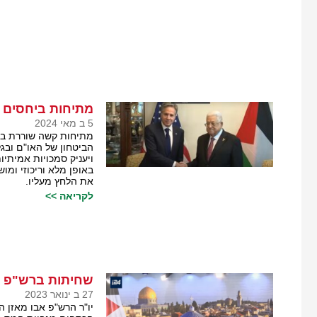
מתיחות ביחסים ב
5 ב מאי 2024
מתיחות קשה שוררת בין
הביטחון של האו"ם ובג
ויעניק סמכויות אמית
באופן מלא וריכוזי ומו
את הלחץ מעליו.
לקריאה >>
שחיתות ברש"פ ב
27 ב ינואר 2023
יו"ר הרש"פ אבו מאזן ה