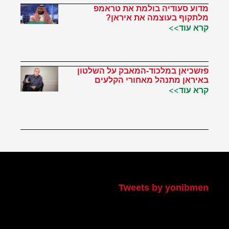
מדוע סעודיה בולמת את טראמפ
מלתקוף בעוצמה את איראן?
קרא עוד>>
פזשכיאן במלכוד-המאבק על השלטון
באיראן מתנהל מאחורי הקלעים
קרא עוד>>
הטוויטר שלי
Tweets by yonibmen