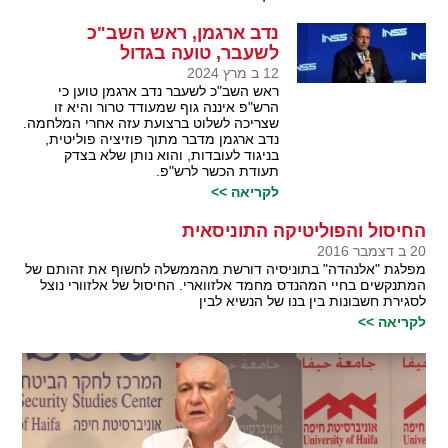
נדב ארגמן, ראש השב"כ
לשעבר, טועה בגדול
12 ב מרץ 2024
ראש השב"כ לשעבר נדב ארגמן טוען כי
הרש"פ איננה גוף שמעודד טרור והיא זו
שצריכה לשלוט ברצועת עזה אחרי המלחמה.
נדב ארגמן מדבר מתוך פוזיציה פוליטית,
בניגוד לעובדות, והוא נותן שלא בצדק
תעודת הכשר לרש"פ.
לקריאה >>
החיסול והפוליטיקה התוניסאית
20 ב דצמבר 2016
מפלגת "אלנהדה" בתוניסיה דורשת מהממשלה לחשוף את זהותם של
המתנקשים בחיי המהנדס מחמד אלזווארי. החיסול של אלזוורי נוצל
לסגירת חשבונות בין בנו של הנשיא לבין
לקריאה >>