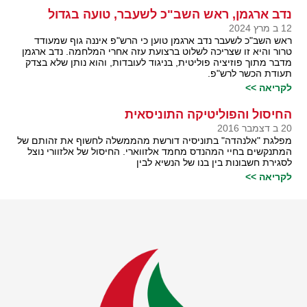
נדב ארגמן, ראש השב"כ לשעבר, טועה בגדול
12 ב מרץ 2024
ראש השב"כ לשעבר נדב ארגמן טוען כי הרש"פ איננה גוף שמעודד
טרור והיא זו שצריכה לשלוט ברצועת עזה אחרי המלחמה. נדב ארגמן
מדבר מתוך פוזיציה פוליטית, בניגוד לעובדות, והוא נותן שלא בצדק
תעודת הכשר לרש"פ.
לקריאה >>
החיסול והפוליטיקה התוניסאית
20 ב דצמבר 2016
מפלגת "אלנהדה" בתוניסיה דורשת מהממשלה לחשוף את זהותם של
המתנקשים בחיי המהנדס מחמד אלזווארי. החיסול של אלזוורי נוצל
לסגירת חשבונות בין בנו של הנשיא לבין
לקריאה >>