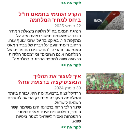
לקריאה >>
הקרע הפנימי בחמאס חו"ל
ביחס למחיר המלחמה
22 ב מאי 2025
הנהגת חמאס בחו"ל חלוקה בשאלת המחיר
הכבד שמשלמים תושבי רצועת עזה על
מתקפת ה-7 באוקטובר על ישובי עוטף עזה.
הרחוב העזתי זועם על דבריו של בכיר חמאס
סאמי אבו זוהרי כי "החישובים החומריים של
המלחמה אינם חשובים" וכי "מספר הלידות
ברצועה שווה למספר ההרוגים במלחמה".
לקריאה >>
איך לעצור את תהליך
הנאציפיקציה ברצועת עזה?
30 ב מרץ 2024
הרדיקליזציה ברצועת עזה היא גבוהה ביותר
והמלחמה העקובה מדם רק הביאה להגברת
השנאה לישראל.
שינוי הלכי הרוח ברצועה הינו משימה קשה
ביותר, הפלסטינים אינם מגלים סימני
התפכחות ואסור לישראל לטפח ציפיות
שווא.
לקריאה >>