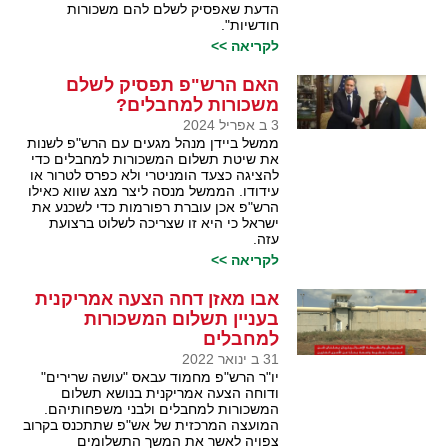
הדעת שאפסיק לשלם להם משכורות
חודשיות".
לקריאה >>
האם הרש"פ תפסיק לשלם
משכורות למחבלים?
3 ב אפריל 2024
ממשל ביידן מנהל מגעים עם הרש"פ לשנות
את שיטת תשלום המשכורות למחבלים כדי
להציגה כצעד הומניטרי ולא כפרס לטרור או
עידודו. הממשל מנסה ליצר מצג שווא כאילו
הרש"פ אכן עוברת רפורמות כדי לשכנע את
ישראל כי היא זו שצריכה לשלוט ברצועת
עזה.
לקריאה >>
אבו מאזן דחה הצעה אמריקנית
בעניין תשלום המשכורות
למחבלים
31 ב ינואר 2022
יו"ר הרש"פ מחמוד עבאס "עושה שרירים"
ודוחה הצעה אמריקנית בנושא תשלום
המשכורות למחבלים ולבני משפחותיהם.
המועצה המרכזית של אש"פ שתתכנס בקרוב
צפויה לאשר את המשך התשלומים