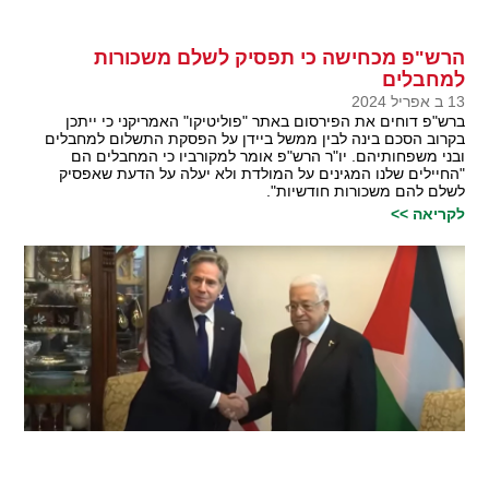
הרש"פ מכחישה כי תפסיק לשלם משכורות
למחבלים
13 ב אפריל 2024
ברש"פ דוחים את הפירסום באתר "פוליטיקו" האמריקני כי ייתכן
בקרוב הסכם בינה לבין ממשל ביידן על הפסקת התשלום למחבלים
ובני משפחותיהם. יו"ר הרש"פ אומר למקורביו כי המחבלים הם
"החיילים שלנו המגינים על המולדת ולא יעלה על הדעת שאפסיק
לשלם להם משכורות חודשיות".
לקריאה >>