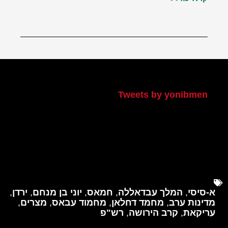
הטוויטר שלי
Tweets by yonibmen
א-סיסי
,
המלך עבדאללה
,
חמאס
,
יוני בן מנחם
,
ירדן
,
מדינות ערב
,
מחמד דחלאן
,
מחמוד עבאס
,
מצרים
,
עריקאת
,
קרב הירושה
,
רש"פ