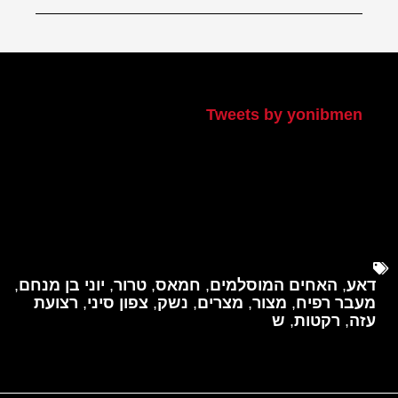
הטוויטר שלי
Tweets by yonibmen
דאע
,
האחים המוסלמים
,
חמאס
,
טרור
,
יוני בן מנחם
,
מעבר רפיח
,
מצור
,
מצרים
,
נשק
,
צפון סיני
,
רצועת
עזה
,
רקטות
,
ש