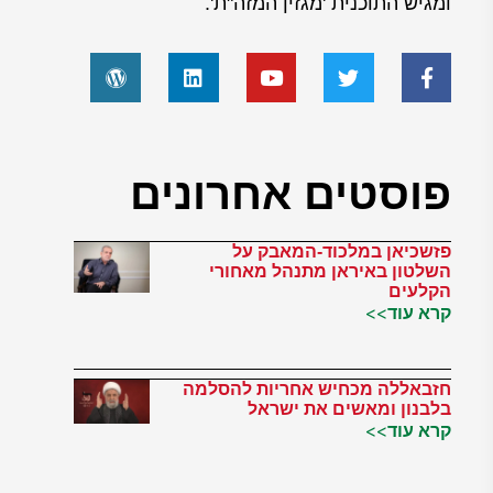
ומגיש התוכנית 'מגזין המזה"ת'.
פוסטים אחרונים
פזשכיאן במלכוד-המאבק על
השלטון באיראן מתנהל מאחורי
הקלעים
קרא עוד>>
חזבאללה מכחיש אחריות להסלמה
בלבנון ומאשים את ישראל
קרא עוד>>