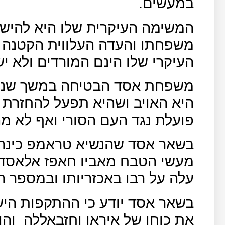
במעשים.
המשימה העיקרית שלו היא להישא
משפחתו והעדה העלווית הקטנה ש
העיקרי שלו הינם המורדים ולא י
משפחת אסד הבטיחה במשך שנים
היא האויב ושהיא תפעל להחזרת ר
פועלת נגד העם הסורי ואף לא מ
בשאר אסד שהנשיא טראמפ כינה 
מעשי הטבח מאביו חאפז אלאסד, 
עלה על רבו באכזריותו ובמספר ה
בשאר אסד יודע כי ההתקפות היש
את כוחן של איראן וחזבאללה
והן