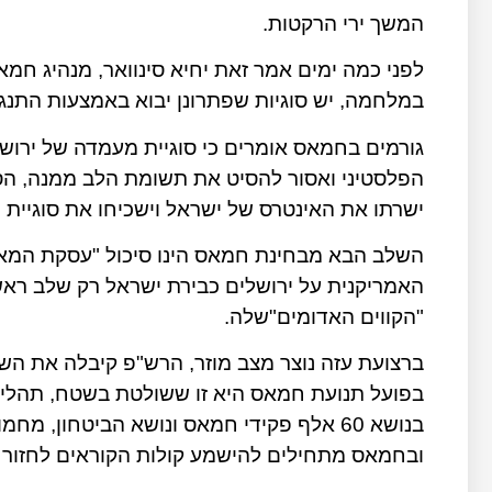
המשך ירי הרקטות.
לפני כמה ימים אמר זאת יחיא סינוואר, מנהיג חמאס
במלחמה, יש סוגיות שפתרונן יבוא באמצעות התנג
גורמים בחמאס אומרים כי סוגיית מעמדה של ירושל
הפלסטיני ואסור להסיט את תשומת הלב ממנה, ה
ישרתו את האינטרס של ישראל וישכיחו את סוגיית י
השלב הבא מבחינת חמאס הינו סיכול "עסקת המ
האמריקנית על ירושלים כבירת ישראל רק שלב ראש
"הקווים האדומים"שלה.
ברצועת עזה נוצר מצב מוזר, הרש"פ קיבלה את ה
בפועל תנועת חמאס היא זו ששולטת בשטח, תהליך 
בנושא 60 אלף פקידי חמאס ונושא הביטחון,
ובחמאס מתחילים להישמע קולות הקוראים לחזור 