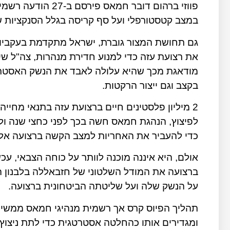
פווזי ברהום דובר חמאס פירסם ב-27 הודעה רשמית שבה נמסר
במצב קטסטורפלי ועל סף קריסה בגלל הסנקציות 
גם תחושת המצור גוברת, ישראל מתקדמת בעקביות
את רצועת עזה כדי למנוע חדירת מנהרות, צה"ל ש
מודאגת מכך שהיא עלולה לאבד את הנשק האסטרט
בקצב וגם ייצור הרקטות.
2 מיליון פלסטינים חיים ברצועת עזה בתנאי מחיי
לפיצוץ, הנהגת חמאס חשה בכך לפני כחצי שנה ו
כדי להעביר את האחריות למצב הקשה ברצועה אל
אולם, היא איננה מוכנה לוותר על כוחה הצבאי, 
ברצועה את המודל השלטוני של חזבאללה בלבנון ה
על הנשק שלה ועל שליטתה הביטחונית ברצועה.
תהליך הפיוס קרס אך רשמית מנהיגי חמאס ממשיכ
ומגדירים אותו כהחלטה אסטרטגית כדי לתת ניצוץ 