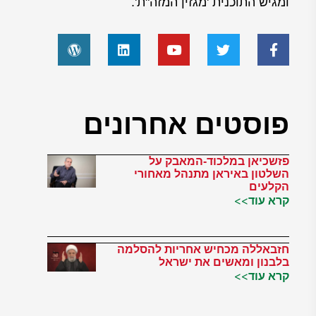
ומגיש התוכנית 'מגזין המזה"ת'.
פוסטים אחרונים
פזשכיאן במלכוד-המאבק על
השלטון באיראן מתנהל מאחורי
הקלעים
קרא עוד>>
חזבאללה מכחיש אחריות להסלמה
בלבנון ומאשים את ישראל
קרא עוד>>