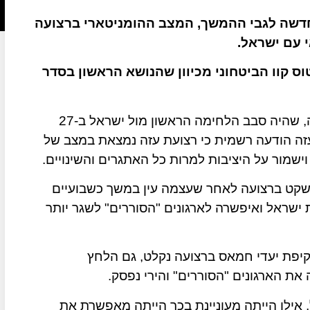
דשה לגבי ההמשך, המצב ההומניטארי ברצועה
 עם ישראל.
ס קוו הביטחוני מכיוון שהנושא הראשון בסדר
לרגל יום השנה למבצע "עופרת יצוקה" ברצועת עזה, שהיה סבב הלחימה הראשון מול ישראל ב-27
טיני בעזה הודעה רשמית כי רצועת עזה נמצאת במצב של
ישמור על היציבות למרות כל האתגרים והשינויים.
שקט ברצועה לאחר שעצמה עין במשך כשבועיים
ישראל ואיפשרה לארגונים "הסוררים" לשגר יותר
קיפת יעדי חמאס ברצועה נקלט, גם הלחץ
ת הארגונים "הסוררים" והירי נפסק.
 אילו הייתה מעוניינת בכך הייתה מאפשרת את