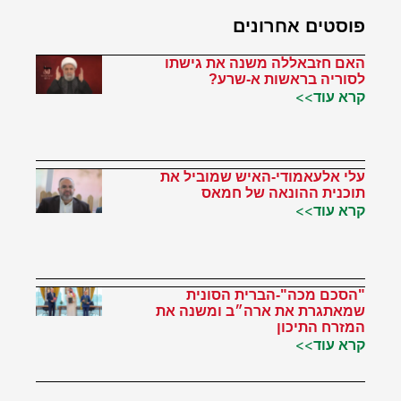
פוסטים אחרונים
האם חזבאללה משנה את גישתו
לסוריה בראשות א-שרע?
קרא עוד>>
עלי אלעאמודי-האיש שמוביל את
תוכנית ההונאה של חמאס
קרא עוד>>
"הסכם מכה"-הברית הסונית
שמאתגרת את ארה״ב ומשנה את
המזרח התיכון
קרא עוד>>