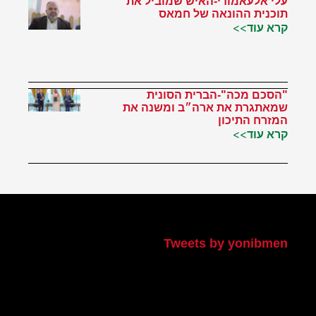
עלי אלעאמודי-האיש שמוביל את
תוכנית ההונאה של חמאס
קרא עוד>>
"הסכם מכה"-הברית הסונית
שמאתגרת את ארה״ב ומשנה את
המזרח התיכון
קרא עוד>>
הטוויטר שלי
Tweets by yonibmen