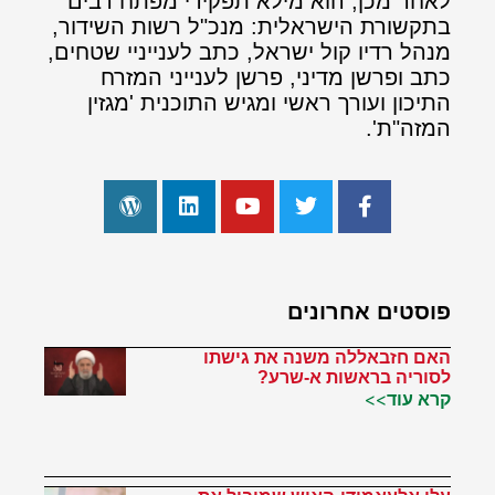
לאחר מכן, הוא מילא תפקידי מפתח רבים
בתקשורת הישראלית: מנכ"ל רשות השידור,
מנהל רדיו קול ישראל, כתב לענייניי שטחים,
כתב ופרשן מדיני, פרשן לענייני המזרח
התיכון ועורך ראשי ומגיש התוכנית 'מגזין
המזה"ת'.
פוסטים אחרונים
האם חזבאללה משנה את גישתו
לסוריה בראשות א-שרע?
קרא עוד>>