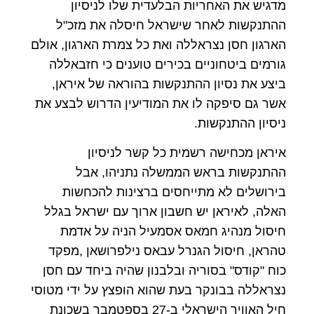
מדגיש את האחריות הבלעדית שלו לניסיון
ההתנקשות לאחר שישראל חיסלה את מזכ"ל
הארגון חסן נצראללה ואת כל צמרת הארגון, אולם
גורמים ביטחוניים בכירים טוענים כי חזבאללה
ביצע את נסיון ההתנקשות בהוראה של איראן,
אשר גם סיפקה לו את המודיעין הדרוש לבצע את
ניסיון ההתנקשות.
איראן מכחישה רשמית כל קשר לניסיון
ההתנקשות בראש הממשלה נתניהו, אבל
בירושלים לא מתייחסים ברצינות להכחשות
האלה, לאיראן יש חשבון ארוך עם ישראל בגלל
חיסול מנהיג חמאס אסמעיל הניה על אדמת
טהראן, חיסול הגנרל עבאס נילפרושאן ,מפקד
כוח "קודס" בסוריה ובלבנון שהיה ביחד עם חסן
נצראללה בבונקר בעת שהוא הופצץ על ידי מטוסי
חיל האוויר הישראלי ב-27 בספטמבר בשכונת