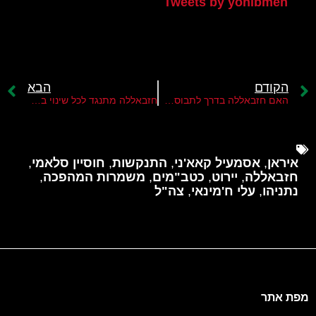
Tweets by yonibmen
הקודם
הבא
האם חזבאללה בדרך לתבוסה בלבנון?
חזבאללה מתנגד לכל שינוי בהחלטת האו”ם 1701
איראן
,
אסמעיל קאא'ני
,
התנקשות
,
חוסיין סלאמי
,
חזבאללה
,
יירוט
,
כטב"מים
,
משמרות המהפכה
,
נתניהו
,
עלי ח'מינאי
,
צה"ל
מפת אתר