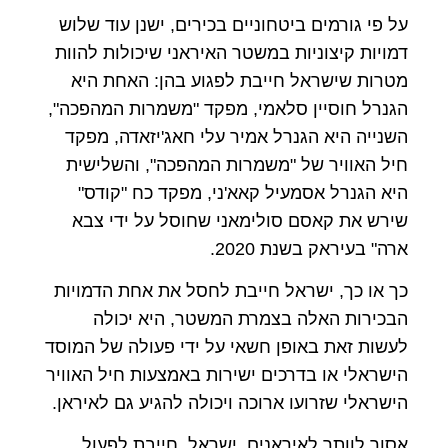
על פי גורמים ביטחוניים בכירים, ישנן עוד שלוש
דמויות קיצוניות במשטר האיראני שיכולות להוות
מטרות שישראל חייבת לפגוע בהן: האחת היא
הגנרל חוסיין סלאמי, מפקד "משמרות המהפכה",
השנייה היא הגנרל אמיר עלי חאג'יזאדה, מפקד
חיל האוויר של "משמרות המהפכה", והשלישית
היא הגנרל אסמעיל קאא'ני, מפקד כח "קודס"
שירש את קאסם סולימאני שחוסל על ידי צבא
ארה" בעיראק בשנת 2020.
כך או כך, ישראל חייבת לחסל את אחת הדמויות
הבכירות האלה בצמרת המשטר, היא יכולה
לעשות זאת באופן חשאי על ידי פעולה של המוסד
הישראלי או בדרכים ישירות באמצעות חיל האוויר
הישראלי שזרועו ארוכה ויכולה להגיע גם לאיראן.
אסור לוותר לאיראנים, ישראל חייבת לפעול