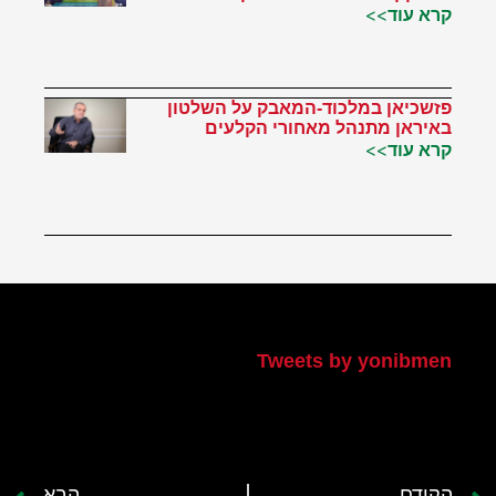
קרא עוד>>
פזשכיאן במלכוד-המאבק על השלטון
באיראן מתנהל מאחורי הקלעים
קרא עוד>>
הטוויטר שלי
Tweets by yonibmen
הקודם
הבא