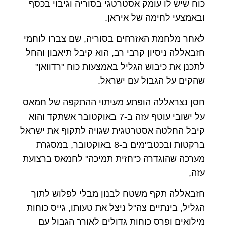
כוח שיש לו עומק אסטרטגי בסוריה וגיבוי בכסף
ובאמצעי לחימה של איראן.
לאחר מלחמת האזרחים בסוריה, שם צברו לוחמי
חזבאללה ניסיון קרבי רב, הוא קיבל תיאבון והחל
לתכנן את כיבוש הגליל באמצעות כוח "רדוואן"
שהקים על הגבול עם ישראל.
חסן נצראללה הופתע מעיתוי ההתקפה של חמאס
על ישובי עוטף עזה ב-7 באוקטובר אשתקד והוא
קיבל החלטה אסטרטגית שגויה לתקוף את ישראל
ברקטות ובכטב"מים ב-8 באוקטובר, במסגרת
מערכה שהוגדרה כ"חזית תמיכה" לחמאס ברצועת
עזה,
חזבאללה תקף משטח לבנון מבלי לפלוש לתוך
הגליל, בינתיים צה"ל ניצל את טעותו, גייס כוחות
מילואים ופרס כוחות גדולים לאורך הגבול עם