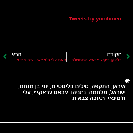
הטוויטר שלי
Tweets by yonibmen
הקודם
הבא
בלינקן ביקש מראש הממשלה נתניהו למתן את התקיפה באיראן
האם עלי ח'מינאי ישנה את מדיניותה של איראן במזרח התיכון?
איראן
,
התקפה
,
טילים בליסטיים
,
יוני בן מנחם
,
ישראל
,
מלחמה
,
נתניהו
,
עבאס עראקג'י
,
עלי
ח'מינאי
,
תגובה צבאית