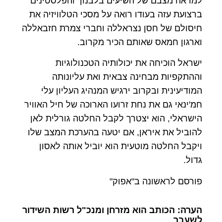
למראה מצבם של השיעים בלבנון והפלסטינים
ברצועת עזה בעודו רואה על מסכי הטלוויזיה את
חיסולם של חסן נצראללה וחברי צמרת חזבאללה
וארגון חמאס שאותם הכיר מקרוב.
ישראל הוכיחה את יכולותיה הטכנולוגיות
וההתקפיות מבחינה צבאית ואת עליונותה
המודיעינית ובקרוב ירגיש המנהיג העליון עלי
חמ'ינאי גם את נחת זרועו הארוכה של חיל האוויר
הישראלי, הוא יצטרך לקבל החלטה גורלית לאן
להוביל את איראן, אם יטעה בהערכת המצב שלו
ויקבל החלטה מוטעית הוא יוביל אותה לאסון
גדול.
פורסם לראשונה ב"אפוק"
הערה: הכותב הוא מזרחן ומנכ"ל רשות השידור
לשעבר