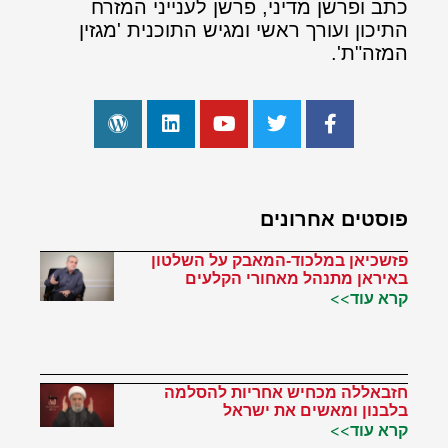
כתב ופרשן מדיני, פרשן לענייני המזרח
התיכון ועורך ראשי ומגיש התוכנית 'מגזין
המזה"ת'.
פוסטים אחרונים
פזשכיאן במלכוד-המאבק על השלטון
באיראן מתנהל מאחורי הקלעים
קרא עוד>>
חזבאללה מכחיש אחריות להסלמה
בלבנון ומאשים את ישראל
קרא עוד>>