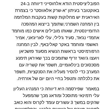
הפובליציסטית הודא אלחוסייני דיווחה ב-24
באוקטובר בעיתון "א-שרק אלאווסט" כי בצמרת
האיראנית יש מחלוקות קשות בעקבות המלחמה
בין המחנה השמרני,שתומך בייצוא המהפכה
הח'ומיינסטית, שאותו מובילים אישים כמו מוחמד
אחמדי נג'אד, סעיד ג'לילי, עלי לאריג'אני, אמיר
האשמי ומוחמד באקר קאליבאף, לבין המחנה
הרפורמיסטי בראשות הנשיא מסעוד פזשכיאן
ויועצו ג'וואד זריף שתומכים בכך שאיראן תימנע
מסכסוכים בינלאומיים, תשפר את קשריה עם
המערב כדי להסיר מעליה את הסנקציות, תשפר
את כלכלתה ותטפל בחיי היום יום של אזרחיה.
במאמר שפירסמה היא דיווחה כי המנהיג העליון
עלי ח'מינאי מתוסכל ומודאג מכך שהמפעל
שהקים במשך 3 עשורים עומד לקרוס והוא כואב