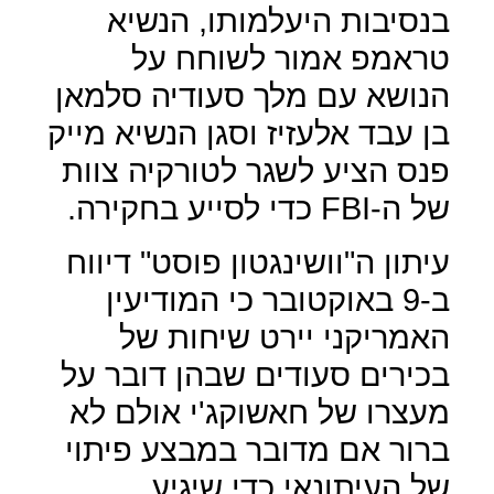
בנסיבות היעלמותו, הנשיא
טראמפ אמור לשוחח על
הנושא עם מלך סעודיה סלמאן
בן עבד אלעזיז וסגן הנשיא מייק
פנס הציע לשגר לטורקיה צוות
של ה-
FBI
כדי לסייע בחקירה.
עיתון ה"וושינגטון פוסט" דיווח
ב-9 באוקטובר כי המודיעין
האמריקני יירט שיחות של
בכירים סעודים שבהן דובר על
מעצרו של חאשוקג'י אולם לא
ברור אם מדובר במבצע פיתוי
של העיתונאי כדי שיגיע