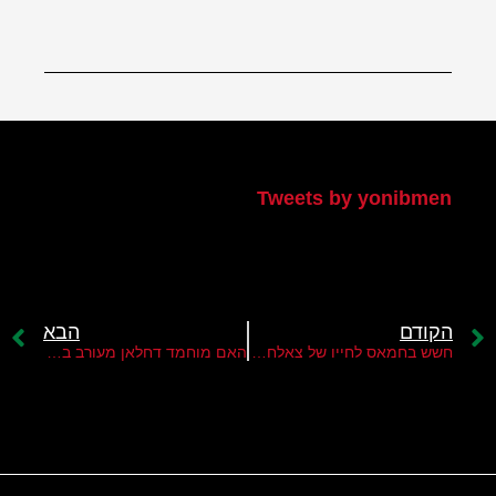
הטוויטר שלי
Tweets by yonibmen
הקודם
הבא
חשש בחמאס לחייו של צאלח אלעארורי
האם מוחמד דחלאן מעורב ברצח חאשוקג'י?