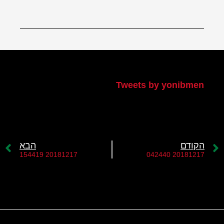
הטוויטר שלי
Tweets by yonibmen
הקודם
הבא
20181217 154419
20181217 042440