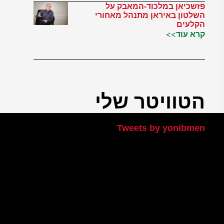
פזשכיאן במלכוד-המאבק על
השלטון באיראן מתנהל מאחורי
הקלעים
קרא עוד>>
הטוויטר שלי
Tweets by yonibmen