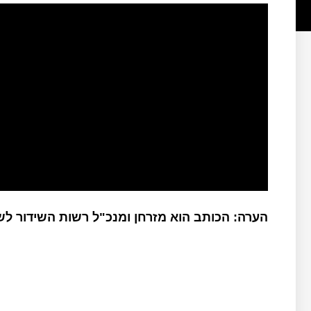
הערה: הכותב הוא מזרחן ומנכ"ל רשות השידור ל