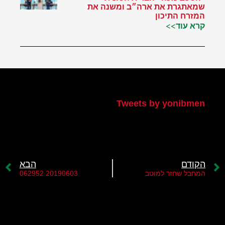
שמאתגרת את ארה״ב ומשנה את
המזרח התיכון
קרא עוד>>
הטוויטר שלי
Tweets by yonibmen
הקודם
הבא
המחבל שחזר למוטב
20190603 062952