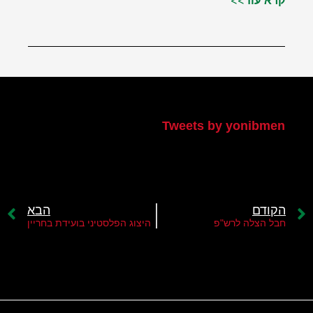
קרא עוד>>
הטוויטר שלי
Tweets by yonibmen
הקודם
הבא
חבל הצלה לרש"פ
היצוג הפלסטיני בועידת בחריין