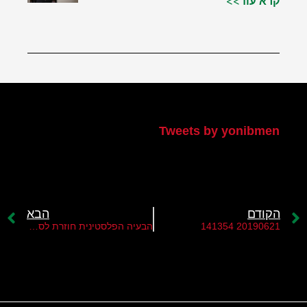
קרא עוד>>
הטוויטר שלי
Tweets by yonibmen
הקודם
הבא
20190621 141354
הבעיה הפלסטינית חוזרת לסדר היום הבינלאומי