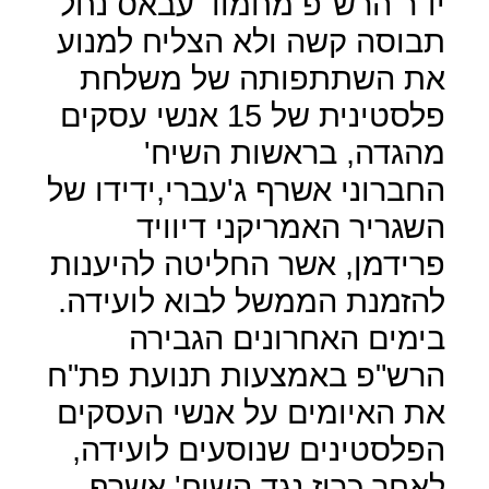
יו"ר הרש"פ מחמוד עבאס נחל
תבוסה קשה ולא הצליח למנוע
את השתתפותה של משלחת
פלסטינית של 15 אנשי עסקים
מהגדה, בראשות השיח'
החברוני אשרף ג'עברי,ידידו של
השגריר האמריקני דיוויד
פרידמן, אשר החליטה להיענות
להזמנת הממשל לבוא לועידה.
בימים האחרונים הגבירה
הרש"פ באמצעות תנועת פת"ח
את האיומים על אנשי העסקים
הפלסטינים שנוסעים לועידה,
לאחר כרוז נגד השיח' אשרף