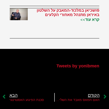
פזשכיאן במלכוד-המאבק על השלטון
באיראן מתנהל מאחורי הקלעים
קרא עוד>>
הטוויטר שלי
Tweets by yonibmen
הקודם
הבא
האם חמאס מאבד את השליטה על הגבול?
סכנת הפיגוע האסטרטגי