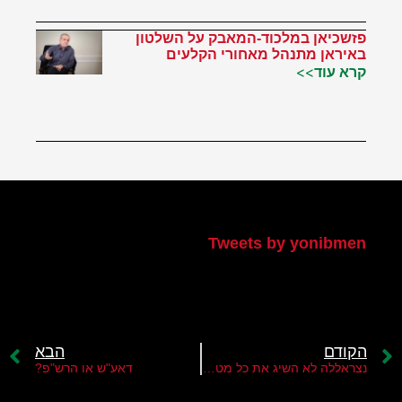
פזשכיאן במלכוד-המאבק על השלטון
באיראן מתנהל מאחורי הקלעים
קרא עוד>>
הטוויטר שלי
Tweets by yonibmen
הקודם
הבא
נצראללה לא השיג את כל מטרותיו
דאע"ש או הרש"פ?