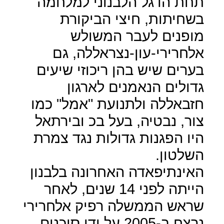
תחת הדגל הלבנוני למלחמה
בשחיתות, חיצי הביקורת
מופנים לעבר המשולש
אלחרירי-עון-נצראללה, גם
בערים שיש בהן ריכוזי שיעים
גדולים הנאמנים לארגון
חזבאללה ולתנועת "אמל" כמו
צור, נבטיה, בעל בכ ובירתאל
היו הפגנות גדולות נגד צמרת
השלטון.
האינתיפאדה האחרונה בלבנון
הייתה לפני 14 שנים, לאחר
שראש הממשלה רפיק אלחרירי
נרצח ב-2005 על ידי סוכנים