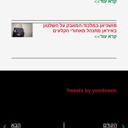
קרא עוד>>
פזשכיאן במלכוד-המאבק על השלטון
באיראן מתנהל מאחורי הקלעים
קרא עוד>>
הטוויטר שלי
Tweets by yonibmen
הקודם
הבא