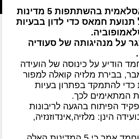
במלזיה תפתח השבוע ועידה אסלאמית בהשתתפות 5 מדינות
נועת חמאס כדי לדון בבעיות
אמופוביה.
גר על מנהיגותה של סעודיה
 הודיע על כינוסה של הועידה
 בין ה-18 ל-21 בדצמבר, בבירת מלזיה קואלה למפור
לאמיות כדי להתמקד בפתרון בעיות
ת המתאימים לכך.
יד הפיתוח בהגעה לריבונות
דה הינן: מלזיה,אינדוזנזיה,
ראש הממשלה המלזי מהאתיר מוחמד אמר כי 5 המדינות האלה