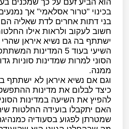
הוא הביע זעם על כך שמכנים בע
בכינוי "טרור אסלאמי" אך נמנעי
בני דתות אחרים לדת שאליה הם 
חשוב לעקוב ולראות אילו החלטות
ישתתף בה גם נשיא איראן שהרי 
השיעי בעוד 5 המדינות 
הסוני למרות שמדינות סוניות גדו
ממנה.
וגם אם נשיא איראן לא ישתתף ב
כיצד לבלום את מדינות ההתפשט
להפיץ את השיעה במדינות הסוני
האם יתקבלו בועידה החלטות שית
שמטרתן לפגוע בסעודיה כמנהיגת
מה שבהחלט הגיוני הוא שהועידה