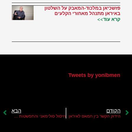
פזשכיאן במלכוד-המאבק על השלטון
באיראן מתנהל מאחורי הקלעים
קרא עוד>>
הטוויטר שלי
Tweets by yonibmen
הקודם
הבא
הידוק הקשר בין חמאס לאיראן
חיסול סולימאני והתפשטות איראן