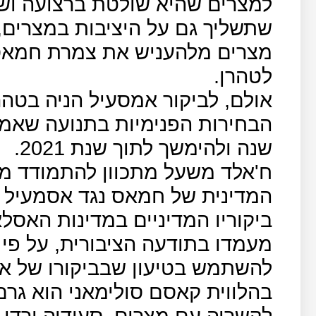
למצרים שהיא שולטת ברצועה ו
שתשליך גם על היציבות במצרים
מצרים מלהעניש את צמרת חמאס 
לטהרן.
אולם, לביקור אמסעיל הניה בטהר
הבחירות הפנימיות בתנועה שאמור
שנה ולהימשך לתוך שנת 2021.
ח'אלד משעל מתכוון להתמודד 
המדינית של חמאס נגד אסמעיל ה
ביקוריו המדיניים במדינות האסל
מעמדו בתודעה הציבורית, על פי 
להשתמש בטיעון שבביקורו של אס
בהלווית קאסם סולימאני הוא גרם
לקשריה עם מצרים, סעודיה,ירדן,