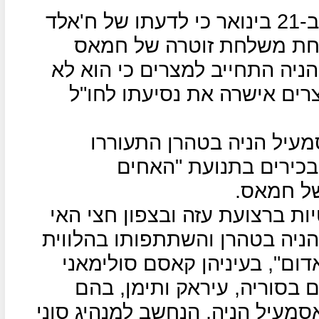
העיתון "אינדיפנדט ערביה" דיווח ב-21 בינואר כי לדעתו של ח'אלד
חת משלחת זוטרה של חמאס
ניה התחייב למצרים כי הוא לא
צרים אישרה את נסיעתו לחו"ל
מעיל הניה בטהרן התעוררו
 בכירים בתנועת "האחים
ל חמאס.
ות ברצועת עזה ובצפון חצי האי
 הניה בטהרן והשתתפותו בהלווית
דום", בעיניהן קאסם סולימאני
 בסוריה, עיראק ותימן, בהם
אסמעיל הניה, הנחשב למנהיג סוני