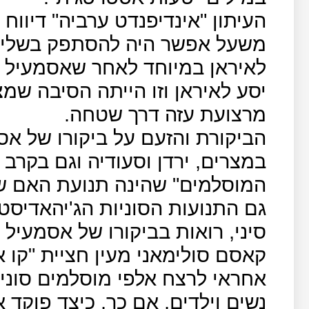
משעל אפשר היה להסתפק בשלי
לאיראן במיוחד לאחר שאסמעיל ה
יסע לאיראן וזו הייתה הסיבה שמ
מרצועת עזה דרך שטחה.
הביקורת והזעם על ביקורו של אס
במצרים, ירדן וסעודיה וגם בקרב
המוסלמים" שהינה תנועת האם ש
גם התנועות הסוניות הג'יהאדיסטי
סיני, רואות בביקורו של אסמעיל
קאסם סולימאני מעין חציית "קו א
אחראי לרצח אלפי מוסלמים סונים
נשים וילדים, אם כך, כיצד פוקד 