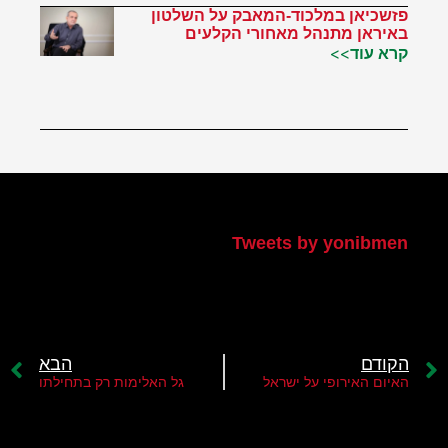
פזשכיאן במלכוד-המאבק על השלטון
באיראן מתנהל מאחורי הקלעים
קרא עוד>>
הטוויטר שלי
Tweets by yonibmen
הקודם
הבא
האיום האירופי על ישראל
גל האלימות רק בתחילתו