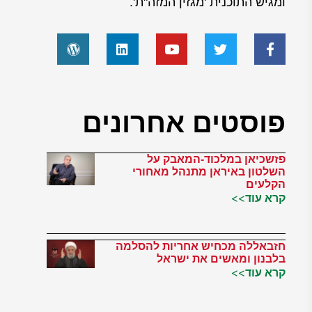
ומגיש התוכנית 'מגזין המזה"ת'.
פוסטים אחרונים
פזשכיאן במלכוד-המאבק על
השלטון באיראן מתנהל מאחורי
הקלעים
קרא עוד>>
חזבאללה מכחיש אחריות להסלמה
בלבנון ומאשים את ישראל
קרא עוד>>