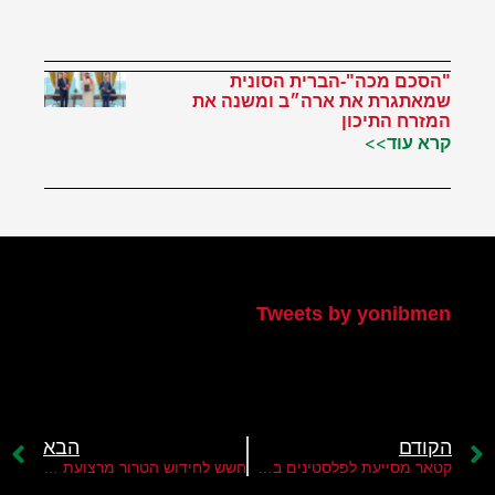
"הסכם מכה"-הברית הסונית
שמאתגרת את ארה״ב ומשנה את
המזרח התיכון
קרא עוד>>
הטוויטר שלי
Tweets by yonibmen
הקודם
הבא
קטאר מסייעת לפלסטינים במשבר הקורונה
חשש לחידוש הטרור מרצועת עזה