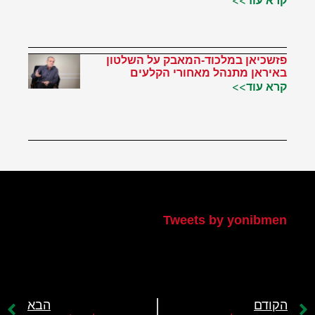
קרא עוד>>
פזשכיאן במלכוד-המאבק על השלטון
באיראן מתנהל מאחורי הקלעים
קרא עוד>>
הטוויטר שלי
Tweets by yonibmen
הקודם
הבא