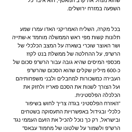
שהוא מנהל את קרב המאסף, הוא איבד כל
השפעה במזרח ירושלים.
בכל מקרה, השליח האמריקני האדו עמרו שמע
תלונות קשות מפי ראש הממשלה מוחמד א-שתייה
ושר האוצר שוכרי בשארה על המצב הכלכלי של
הרש"פ, על ההחלטה של ממשלת בנט לקזז
מכספי המיסים שהיא גובה עבור הרש"פ סכום של
כ-600 מיליון שקלים שהוא הסכום שהרש"פ
העבירה כמשכורות למחבלים ולבני משפחותיהם
ועל הצורך לשנות את הסכם פאריז ולחזק את
הכלכלה הפלסטינית.
"האזרח הפלסטיני בגדה צריך לחוש בשיפור
כלכלי ובגידול באפשרויות התעסוקה בשטחים
ובישראל, רק כך נוכל להכיל את הזעם העממי נגד
הרש"פ ולשמור על שלטונו של מחמוד עבאס"