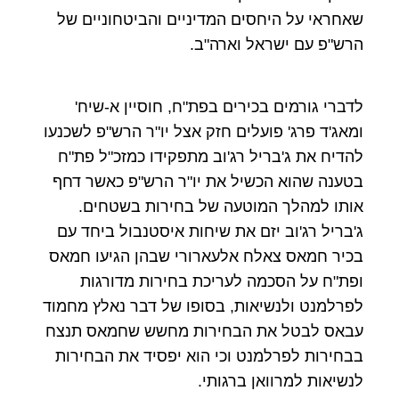
שאחראי על היחסים המדיניים והביטחוניים של
הרש"פ עם ישראל וארה"ב.
לדברי גורמים בכירים בפת"ח, חוסיין א-שיח'
ומאג'ד פרג' פועלים חזק אצל יו"ר הרש"פ לשכנעו
להדיח את ג'בריל רג'וב מתפקידו כמזכ"ל פת"ח
בטענה שהוא הכשיל את יו"ר הרש"פ כאשר דחף
אותו למהלך המוטעה של בחירות בשטחים.
ג'בריל רג'וב יזם את שיחות איסטנבול ביחד עם
בכיר חמאס צאלח אלעארורי שבהן הגיעו חמאס
ופת"ח על הסכמה לעריכת בחירות מדורגות
לפרלמנט ולנשיאות, בסופו של דבר נאלץ מחמוד
עבאס לבטל את הבחירות מחשש שחמאס תנצח
בבחירות לפרלמנט וכי הוא יפסיד את הבחירות
לנשיאות למרוואן ברגותי.