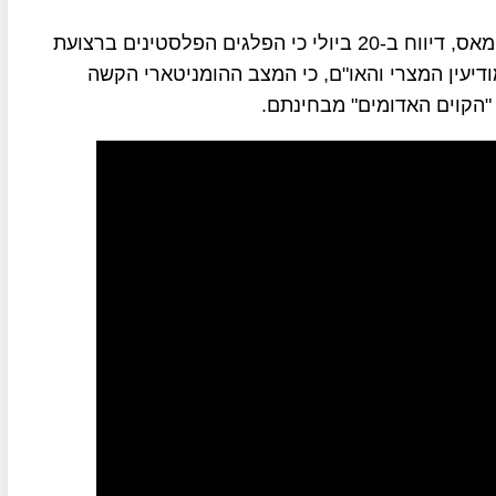
עיתון "אל-אח'באר" הלבנוני, המקורב לחזבאללה ולחמאס, דיווח ב-20 ביולי כי הפלגים הפלסטינים ברצועת
דיעין המצרי והאו"ם, כי המצב ההומניטארי הקשה
"הקוים האדומים" מבחינתם.