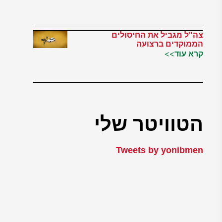
צה"ל מגביל את החיסולים
הממוקדים ברצועה
קרא עוד>>
הטוויטר שלי
Tweets by yonibmen