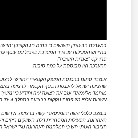
במערכת הביטחון חוששים כי בתום חג הקורבן יחדשו 
בחידוש הפעילות על גדר המערכת בגבול עם עוטף עזה
פרוייקט "צעדות השיבה".
ההערכה הזו מבוססת על כמה סיבות.
א.מבוי סתום בהכנסת המענק הקטארי החודשי לרצועת
שהציעה ישראל להכנסת הכסף הקטארי לרצועה באמצע
מוחמד אלעמאדי עזב את רצועת עזה והודיע כי ימשיך 
עשרות אלפי משפחות נזקקות ברצועה במהלך 4 ימי החג ללא המענק החודשי בסך 100 דולר למשפחה.
ב.מצב כלכלי קשה והומניטארי קשה ברצועה, אין שו
האחרונה, הפעילות המסחרית דלה, השווקים ריקים ויש
הציבור העזתי חש כי המלחמה האחרונה נגד ישראל רק