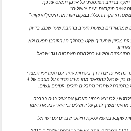
חזקה ברחוב הפלסטיני על ארגון חמאס על כך,
 שיצר הנקראת "עזה-ירושלים".
ווי משטרתי ואף התפללו במקום ושרו את הימנון"התקווה"
ם שמתגודדים בשעות הערב ברחבת שער שכם, בדיוק
ה מכיוון שהעדיף שקט במהלך חג הקורבן הפעם ולא
אחרון.
מומנטום והישגיו במלחמה האחרונה נגד ישראל
 כה אין פריצת דרך בשיחות קהיר עם המודיעין המצרי
אפילו לא לגבי השלב הראשון של עסקת חילופי השבויים בין ישראל לחמאס: מתן מידע מדוייק על מצבם של 4
בתמורה לשחרור מחבלים חולים, קטינים ונשים.
סטיני, לכן יצא מנהיג הארגון אסמעיל בניה בברכה
רגונו ימשיך להגן על ירושלים וכי הוא יקבע את הזמן
ות שקבע בנושא עסקת חילופי שבויים עם ישראל.
חמאס דורש עסקת חילופי שבויים שבמהלכה ישוחררו 1111 מחבלים, יותר מאשר ב"עסקת שליט" ב-2011