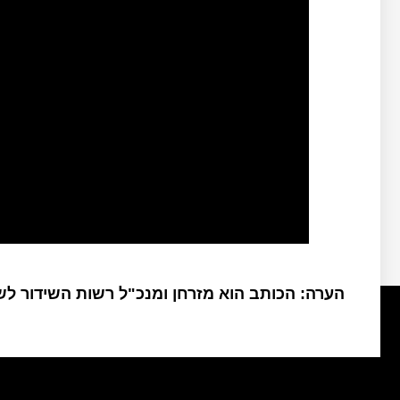
הערה: הכותב הוא מזרחן ומנכ"ל רשות השידור ל