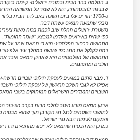
ג. הסלמה בהר הבית ובמזרח ירושלים- קיימת ביקורת 
שבניגוד להבטחותיו, הוא לא שמר על המשוואה החדשה
כ-1700 יהודים עלו ביום תשעה באב להר הבית בלי
מבלי שתנועת חמאס עשתה דבר.
משטרת ירושלים החלה שוב לפנות בכוח מאות צעירי
כפי שהיה באירועים שקדמו למבצע "שומר החומות".
התחושה ברחוב הפלסטיני היא כי חמאס שמר על שתיק
רתה לקלקל את החג כפי שעשה במהלך עיד אלפיטר ה
התחושה של הפלסטינים היא שארגון חמאס איבד את ה
הולכים ומתפוגגים.
ד. מבוי סתום במגעים לעסקת חילופי שבויים חדשה-עד
השבויים והנעדרים הישראלים המוחזקים בשבי חמאס 
ארגון חמאס מודע היטב להלכי הרוח בקרב הציבור הפל
לתושבי השטחים לרגל חג הקורבן תוך שהוא מבטיח כי א
והמקום לעימות הבא נגד ישראל.
כמו כן הוא הבטיח שחמאס לא ייסוג מהתנאים והדריש