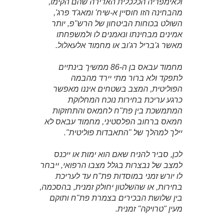
ולאימפריה הכלכלית האדירה שהם הקימו,
מהבחינה הזו חוסיין א-שיח' ומאג'ד פרג',
השולט בכוחות הביטחון של הרש"פ, יותר
אמינים מבחינתו ונאמנים לו ולמשפחתו
מאשר ג'בריל רג'וב או מחמוד אלעאלול.
מחמוד עבאס בן ה-86 ממשיך בינתיים
לתפקד ולא ברור מתי יירד מהבמה
הפוליטית, המצב בשטחים איננו מאפשר
כרגע עריכת בחירות נוכח המחלוקת
המתמשכת בין פת"ח לחמאס והתחזקות
חמאס ברחוב הפלסטיני, מחמוד עבאס לא
יילך למהלך של "התאבדות פוליטית".
לכן, סביר להניח שאם הוא ימות או ייכנס
למצב של נבצרות בגלל מצבו הרפואי, ייבחר
לו יורש זמני במוסדות פת"ח עד לעריכת
בחירות, או שהשלטון יחולק זמנית, בהסכמה,
בין שלושת הבכירים בצמרת פת"ח ותוקם
מעין "טרויקה" זמנית.