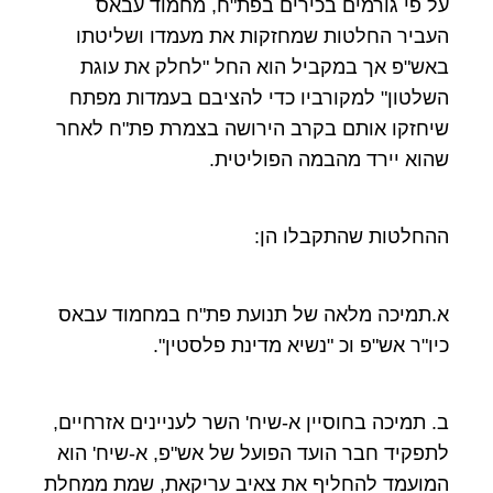
על פי גורמים בכירים בפת"ח, מחמוד עבאס
העביר החלטות שמחזקות את מעמדו ושליטתו
באש"פ אך במקביל הוא החל "לחלק את עוגת
השלטון" למקורביו כדי להציבם בעמדות מפתח
שיחזקו אותם בקרב הירושה בצמרת פת"ח לאחר
שהוא יירד מהבמה הפוליטית.
ההחלטות שהתקבלו הן:
א.תמיכה מלאה של תנועת פת"ח במחמוד עבאס
כיו"ר אש"פ וכ "נשיא מדינת פלסטין".
ב. תמיכה בחוסיין א-שיח' השר לעניינים אזרחיים,
לתפקיד חבר הועד הפועל של אש"פ, א-שיח' הוא
המועמד להחליף את צאיב עריקאת, שמת ממחלת