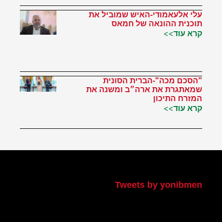
עלי אלעאמודי-האיש שמוביל את
תוכנית ההונאה של חמאס
קרא עוד>>
"הסכם מכה"-הברית הסונית
שמאתגרת את ארה״ב ומשנה את
המזרח התיכון
קרא עוד>>
הטוויטר שלי
Tweets by yonibmen