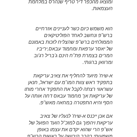
ומוצאו מהכפר דיר טריף שנהרס במלחמת
העצמאות.
הוא משמש כיום כשר לעניינים אזרחיים
ברש"פ ונחשב לאחד הפוליטיקאים
הממולחים ברש"פ שהצליח לזכות באמונם
של יאסר ערפאת ומחמוד עבאס,יריביו
המרים בצמרת פת"ח הינם ג'בריל רג'וב
ומרוואן ברגותי.
א-שיח' מיועד להחליף את צאיב עריקאת
בתפקיד ראש צוות המו"מ עם ישראל, חנאן
עשראווי רצתה לקבל את התפקיד אחרי מותו
של עריקאת אך מחמוד עבאס דחה אותה על
הסף והיא התפטרה במחאה מאש"פ.
אם אכן ייכנס א-שיח' לנעליו של צאיב
עריקאת ויהפוך גם למזכ"ל הועד הפועל של
אש"פ הרי שהוא יקדם את עצמו באופן
משמעותי בקרב הירושה על ראשות הרש"פ,