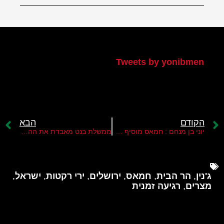
הטוויטר שלי
Tweets by yonibmen
הקודם
הבא
יוני בן מנחם : חמאס מוסיף למשוואה "עזה-ירושלים" גם את העיר ג'נין
ממשלת בנט מאבדת את ההרתעה
ג'נין
,
הר הבית
,
חמאס
,
ירושלים
,
ירי רקטות
,
ישראל
,
מצרים
,
רגיעה זמנית