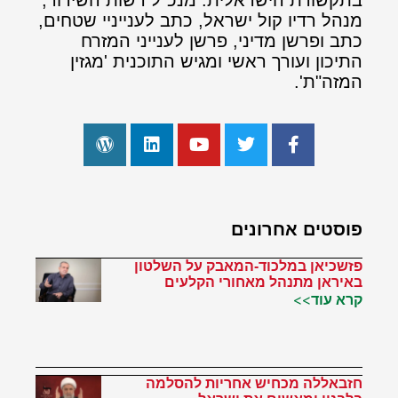
בתקשורת הישראלית: מנכ"ל רשות השידור,
מנהל רדיו קול ישראל, כתב לענייניי שטחים,
כתב ופרשן מדיני, פרשן לענייני המזרח
התיכון ועורך ראשי ומגיש התוכנית 'מגזין
המזה"ת'.
פוסטים אחרונים
פזשכיאן במלכוד-המאבק על השלטון
באיראן מתנהל מאחורי הקלעים
קרא עוד>>
חזבאללה מכחיש אחריות להסלמה