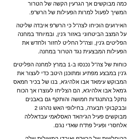
כמה מבוקשים אך הגרעין הקשה של הטרור
המשיך לפעול למרות הפעילות של הרש"פ.
האירועים הוכיחו לצה"ל כי הרש"פ איבדה שליטה
על המצב הביטחוני באזור ג'נין, ובמיוחד במחנה
הפליטים ג'נין, וצה"ל החליט לחזור ולחדש את
הפעילות המבצעית נגד הטרור במחנה.
כוחות של צה"ל נכנסו ב-1 במרץ למחנה הפליטים
ג'נין במבצע מפתיע ומתוכנן היטב כדי לעצור את
המבוקש עימאד אבו אלהיג'א, בנו של בכיר חמאס
ג'מאל אבו אלהיג'א, הם הצליחו לעוצרו אך הכוח
נתקל בהתנגדות חמושה והותקף גם באבנים
ובבקבוקי תבערה, בחילופי האש נהרגו 2
מבוקשים פעיל הג'יהאד האסלאמי עבדאללה
אלחסרי ופעיל פת"ח שאדי נג'ם.
ההיחלשות של הרש"פ ואובדן המשילות שלה